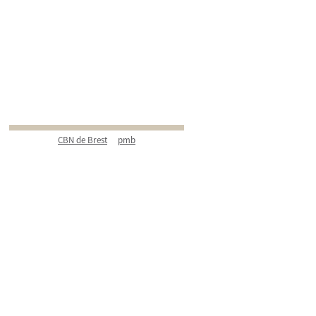
CBN de Brest
pmb