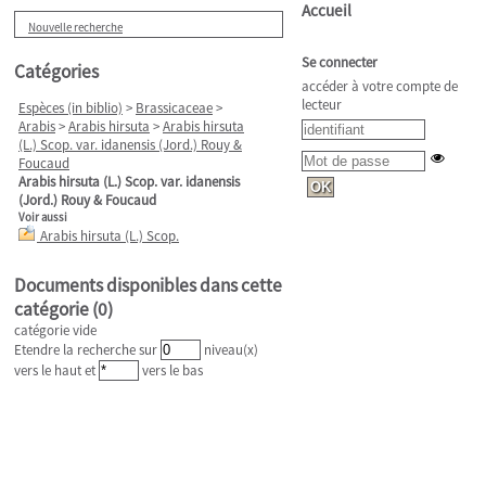
Accueil
Nouvelle recherche
Se connecter
Catégories
accéder à votre compte de
lecteur
Espèces (in biblio)
>
Brassicaceae
>
Arabis
>
Arabis hirsuta
>
Arabis hirsuta
(L.) Scop. var. idanensis (Jord.) Rouy &
Foucaud
Arabis hirsuta (L.) Scop. var. idanensis
(Jord.) Rouy & Foucaud
Voir aussi
Arabis hirsuta (L.) Scop.
Documents disponibles dans cette
catégorie (
0
)
catégorie vide
Etendre la recherche sur
niveau(x)
vers le haut et
vers le bas