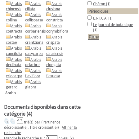
Arabis
Arabis
Arabis
Chéron
[1]
chinensis
ciliata
clusiana
Périodiques
Arabis
Arabis
Arabis
E.R.I.C.A.
[1]
collina
collisparsa
constricta
Le journal de botanique
Arabis
Arabis
Arabis
[1]
contracta
corbariensis
corymbiflora
Arabis
Arabis
Arabis
costae
crantziana
crispata
Arabis
Arabis
Arabis
cuneifolia
dasycarpa
dauriensis
Arabis
Arabis
Arabis
declinata
delarbrei
elongata
Arabis
Arabis
Arabis
eriocarpa
flaviflora
flexuosa
Arabis
Arabis
gerardi
glabra
Arabis
Documents disponibles dans cette
catégorie (
4
)
trié(s) par
(Pertinence
décroissant(e), Titre croissant(e))
Affiner la
recherche
Etendre la recherche sur
niveau(x)