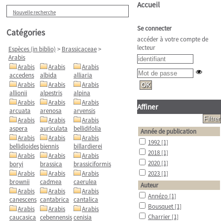
Accueil
Nouvelle recherche
Se connecter
Catégories
accéder à votre compte de
lecteur
Espèces (in biblio)
>
Brassicaceae
>
Arabis
Arabis
Arabis
Arabis
accedens
albida
alliaria
Arabis
Arabis
Arabis
allionii
alpestris
alpina
Arabis
Arabis
Arabis
Affiner
arcuata
arenosa
arvensis
Arabis
Arabis
Arabis
aspera
auriculata
bellidifolia
Année de publication
Arabis
Arabis
Arabis
1992
[1]
bellidioides
biennis
billardierei
2018
[1]
Arabis
Arabis
Arabis
2020
[1]
boryi
brassica
brassiciformis
Arabis
Arabis
Arabis
2023
[1]
brownii
cadmea
caerulea
Auteur
Arabis
Arabis
Arabis
Annézo
[1]
canescens
cantabrica
cantalica
Bousquet
[1]
Arabis
Arabis
Arabis
Charrier
[1]
caucasica
cebennensis
cenisia