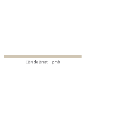
CBN de Brest
pmb