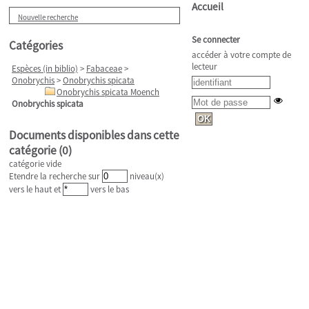
Accueil
Nouvelle recherche
Se connecter
Catégories
accéder à votre compte de
lecteur
Espèces (in biblio)
>
Fabaceae
>
Onobrychis
>
Onobrychis spicata
Onobrychis spicata Moench
Onobrychis spicata
Documents disponibles dans cette
catégorie (
0
)
catégorie vide
Etendre la recherche sur
niveau(x)
vers le haut et
vers le bas