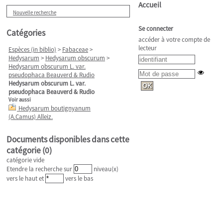
Accueil
Nouvelle recherche
Se connecter
Catégories
accéder à votre compte de
lecteur
Espèces (in biblio)
>
Fabaceae
>
Hedysarum
>
Hedysarum obscurum
>
Hedysarum obscurum L. var.
pseudophaca Beauverd & Rudio
Hedysarum obscurum L. var.
pseudophaca Beauverd & Rudio
Voir aussi
Hedysarum boutignyanum
(A.Camus) Alleiz.
Documents disponibles dans cette
catégorie (
0
)
catégorie vide
Etendre la recherche sur
niveau(x)
vers le haut et
vers le bas