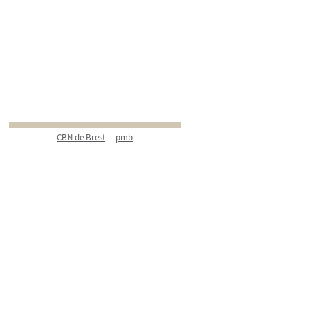
CBN de Brest
pmb