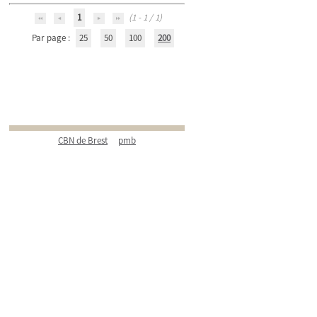
1
(1 - 1 / 1)
Par page :
25
50
100
200
CBN de Brest
pmb