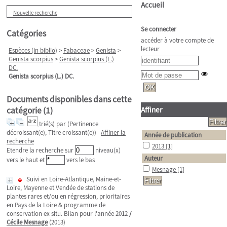
Accueil
Nouvelle recherche
Se connecter
Catégories
accéder à votre compte de
lecteur
Espèces (in biblio)
>
Fabaceae
>
Genista
>
Genista scorpius
>
Genista scorpius (L.)
DC.
Genista scorpius (L.) DC.
Documents disponibles dans cette
catégorie (
1
)
Affiner
trié(s) par
(Pertinence
décroissant(e), Titre croissant(e))
Affiner la
Année de publication
recherche
2013
[1]
Etendre la recherche sur
niveau(x)
Auteur
vers le haut et
vers le bas
Mesnage
[1]
Suivi en Loire-Atlantique, Maine-et-
Loire, Mayenne et Vendée de stations de
plantes rares et/ou en régression, prioritaires
en Pays de la Loire & programme de
conservation ex situ. Bilan pour l'année 2012
/
Cécile Mesnage
(2013)