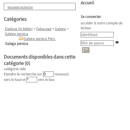
Accueil
Nouvelle recherche
Se connecter
Catégories
accéder à votre compte de
lecteur
Espèces (in biblio)
>
Fabaceae
>
Galega
>
Galega persica
Galega persica Pers.
Galega persica
Documents disponibles dans cette
catégorie (
0
)
catégorie vide
Etendre la recherche sur
niveau(x)
vers le haut et
vers le bas