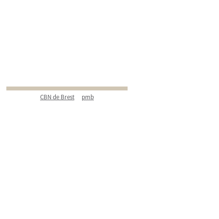
CBN de Brest
pmb