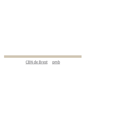
CBN de Brest
pmb