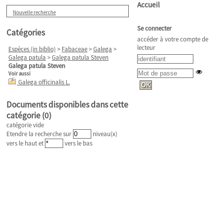
Accueil
Nouvelle recherche
Se connecter
Catégories
accéder à votre compte de
lecteur
Espèces (in biblio)
>
Fabaceae
>
Galega
>
Galega patula
>
Galega patula Steven
Galega patula Steven
Voir aussi
Galega officinalis L.
Documents disponibles dans cette
catégorie (
0
)
catégorie vide
Etendre la recherche sur
niveau(x)
vers le haut et
vers le bas