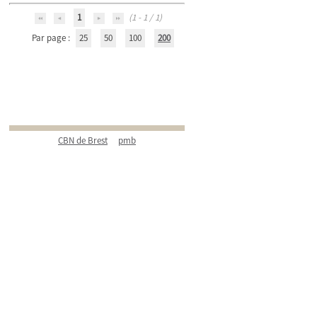
1
(1 - 1 / 1)
Par page :
25
50
100
200
CBN de Brest
pmb