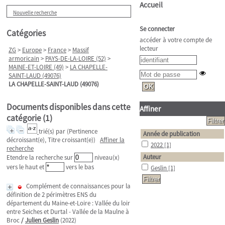
Accueil
Nouvelle recherche
Se connecter
Catégories
accéder à votre compte de
lecteur
ZG
>
Europe
>
France
>
Massif
armoricain
>
PAYS-DE-LA-LOIRE (52)
>
MAINE-ET-LOIRE (49)
>
LA CHAPELLE-
SAINT-LAUD (49076)
LA CHAPELLE-SAINT-LAUD (49076)
Documents disponibles dans cette
Affiner
catégorie (
1
)
trié(s) par
(Pertinence
Année de publication
décroissant(e), Titre croissant(e))
Affiner la
2022
[1]
recherche
Auteur
Etendre la recherche sur
niveau(x)
vers le haut et
vers le bas
Geslin
[1]
Complément de connaissances pour la
définition de 2 périmètres ENS du
département du Maine-et-Loire : Vallée du loir
entre Seiches et Durtal - Vallée de la Maulne à
Broc
/
Julien Geslin
(2022)