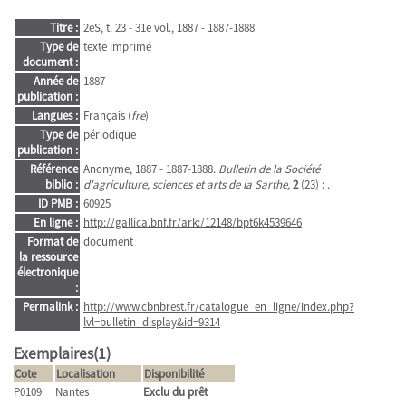
Titre :
2eS, t. 23 - 31e vol., 1887 - 1887-1888
Type de
texte imprimé
document :
Année de
1887
publication :
Langues :
Français (
fre
)
Type de
périodique
publication :
Référence
Anonyme, 1887 - 1887-1888.
Bulletin de la Société
biblio :
d'agriculture, sciences et arts de la Sarthe,
2
(23) : .
ID PMB :
60925
En ligne :
http://gallica.bnf.fr/ark:/12148/bpt6k4539646
Format de
document
la ressource
électronique
:
Permalink :
http://www.cbnbrest.fr/catalogue_en_ligne/index.php?
lvl=bulletin_display&id=9314
Exemplaires(1)
Cote
Localisation
Disponibilité
P0109
Nantes
Exclu du prêt