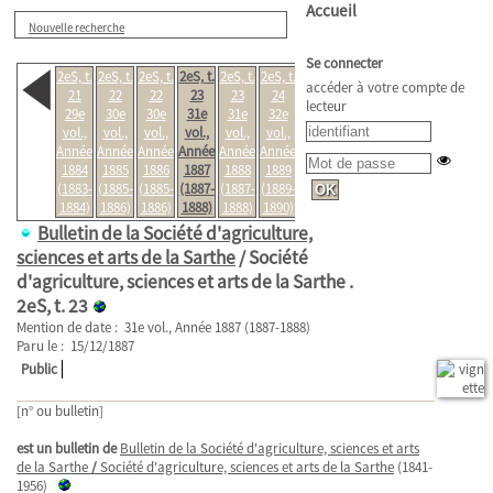
Accueil
Nouvelle recherche
Se connecter
2eS, t.
2eS, t.
2eS, t.
2eS, t.
2eS, t.
2eS, t.
2eS, t.
accéder à votre compte de
21
22
22
23
23
24
24
lecteur
29e
30e
30e
31e
31e
32e
32e
vol.,
vol.,
vol.,
vol.,
vol.,
vol.,
vol.,
Année
Année
Année
Année
Année
Année
Année
1884
1885
1886
1887
1888
1889
1890
(1883-
(1885-
(1885-
(1887-
(1887-
(1889-
(1889-
1884)
1886)
1886)
1888)
1888)
1890)
1890)
Bulletin de la Société d'agriculture,
sciences et arts de la Sarthe
/ Société
d'agriculture, sciences et arts de la Sarthe .
2eS, t. 23
Mention de date : 31e vol., Année 1887 (1887-1888)
Paru le : 15/12/1887
Public
[n° ou bulletin]
est un bulletin de
Bulletin de la Société d'agriculture, sciences et arts
de la Sarthe
/
Société d'agriculture, sciences et arts de la Sarthe
(1841-
1956)