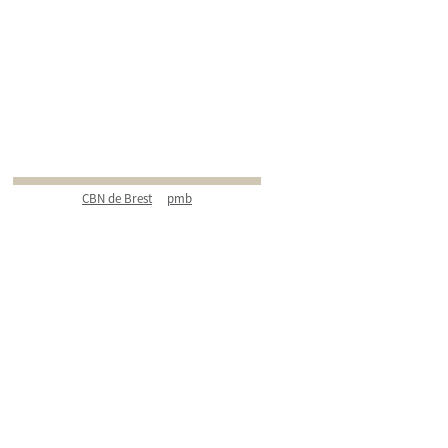
CBN de Brest
pmb