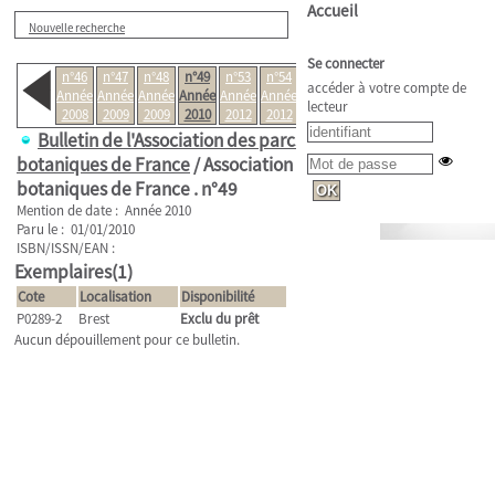
Accueil
Nouvelle recherche
Se connecter
n°46
n°47
n°48
n°49
n°53
n°54
n°60
accéder à votre compte de
Année
Année
Année
Année
Année
Année
Année
lecteur
2008
2009
2009
2010
2012
2012
2015
Bulletin de l'Association des parcs
botaniques de France
/ Association des parcs
botaniques de France .
n°49
Mention de date : Année 2010
Paru le : 01/01/2010
ISBN/ISSN/EAN :
Exemplaires(1)
Cote
Localisation
Disponibilité
P0289-2
Brest
Exclu du prêt
Aucun dépouillement pour ce bulletin.