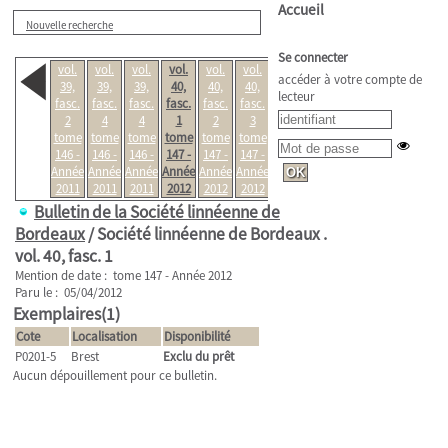
Accueil
Nouvelle recherche
Se connecter
vol.
vol.
vol.
vol.
vol.
vol.
vol.
accéder à votre compte de
39,
39,
39,
40,
40,
40,
40,
lecteur
fasc.
fasc.
fasc.
fasc.
fasc.
fasc.
fasc.
2
4
4
1
2
3
4
tome
tome
tome
tome
tome
tome
tome
146 -
146 -
146 -
147 -
147 -
147 -
147 -
Année
Année
Année
Année
Année
Année
Année
2011
2011
2011
2012
2012
2012
2012
Bulletin de la Société linnéenne de
Bordeaux
/ Société linnéenne de Bordeaux .
vol. 40, fasc. 1
Mention de date : tome 147 - Année 2012
Paru le : 05/04/2012
Exemplaires(1)
Cote
Localisation
Disponibilité
P0201-5
Brest
Exclu du prêt
Aucun dépouillement pour ce bulletin.