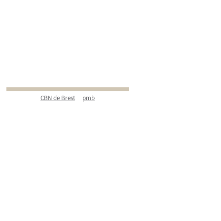
CBN de Brest
pmb