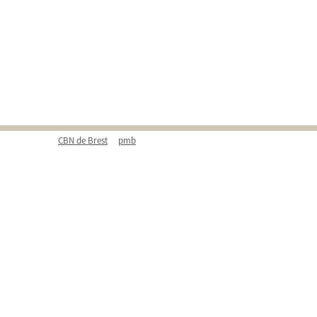
CBN de Brest
pmb