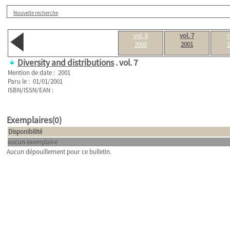
Nouvelle recherche
vol. 6
vol. 7
2000
2001
2
Diversity and distributions
.
vol. 7
Mention de date : 2001
Paru le : 01/01/2001
ISBN/ISSN/EAN :
Exemplaires(0)
Disponibilité
aucun exemplaire
Aucun dépouillement pour ce bulletin.