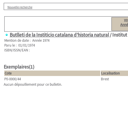
Nouvelle recherche
vo
Anné
Butlleti de la Institicio catalana d'historia natural
/ Institu
Mention de date : Année 1974
Paru le : 01/01/1974
ISBN/ISSN/EAN :
Exemplaires(1)
Cote
Localisation
P0-0000/44
Brest
Aucun dépouillement pour ce bulletin.