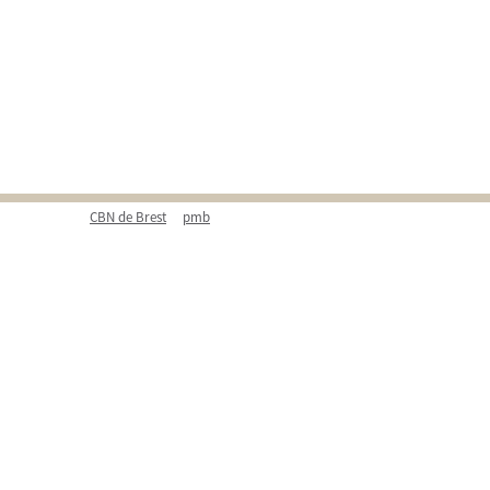
CBN de Brest
pmb