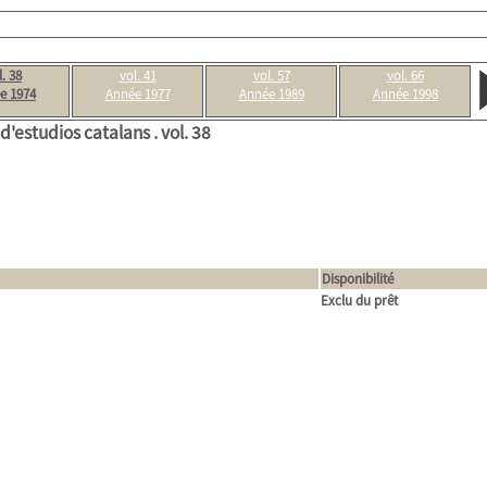
l. 38
vol. 41
vol. 57
vol. 66
e 1974
Année 1977
Année 1989
Année 1998
t d'estudios catalans .
vol. 38
Disponibilité
Exclu du prêt