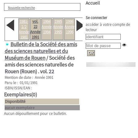
Accueil
Nouvelle recherche
Se connecter
1981-
vol.
1994
1995
1996
accéder à votre compte de
1/2
22
Année
Année
Année
lecteur
Année
Année
1994
1995
1996
1981
1991
Bulletin de la Société des amis
des sciences naturelles et du
Muséum de Rouen
/ Société des
amis des sciences naturelles de
Rouen (Rouen) .
vol. 22
Mention de date : Année 1991
Paru le : 01/01/1991
ISBN/ISSN/EAN :
Exemplaires(0)
Disponibilité
aucun exemplaire
Aucun dépouillement pour ce bulletin.