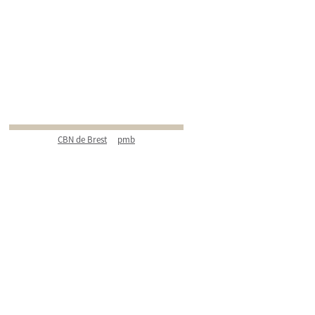
CBN de Brest
pmb