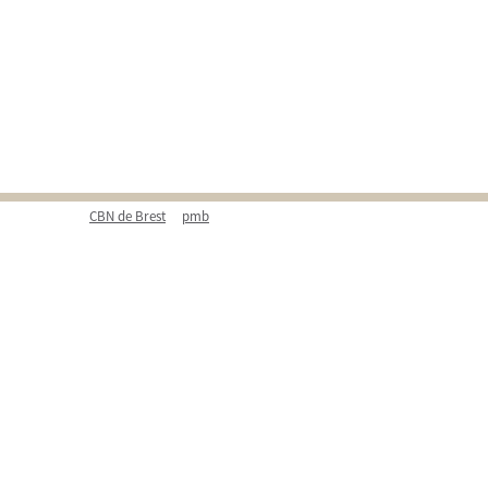
CBN de Brest
pmb