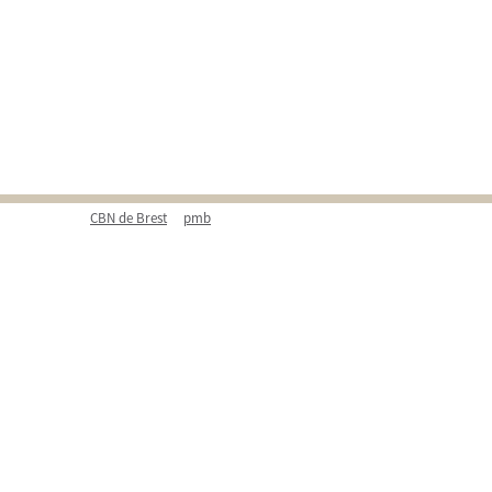
CBN de Brest
pmb