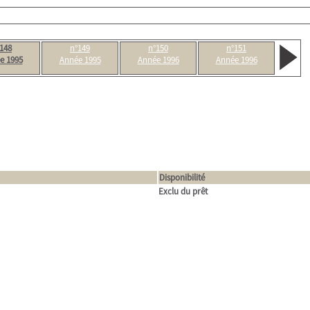
148
n°149
n°150
n°151
e 1995
Année 1995
Année 1996
Année 1996
Disponibilité
Exclu du prêt