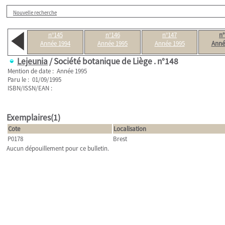
Nouvelle recherche
n°145
n°146
n°147
n°
Année 1994
Année 1995
Année 1995
Anné
Lejeunia
/ Société botanique de Liège .
n°148
Mention de date : Année 1995
Paru le : 01/09/1995
ISBN/ISSN/EAN :
Exemplaires(1)
Cote
Localisation
P0178
Brest
Aucun dépouillement pour ce bulletin.