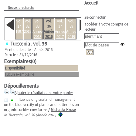
Accueil
Nouvelle recherche
Se connecter
vol.
vol.
vol.
vol.
vol.
vol.
accéder à votre compte de
17
32
33
36
37
39
lecteur
1997
2012
Année
Année
Année
Année
2013
2016
2017
2019
Tuexenia
.
vol. 36
Mention de date : Année 2016
Paru le : 31/12/2016
Exemplaires(0)
Disponibilité
aucun exemplaire
Dépouillements
Ajouter le résultat dans votre panier
Influence of grassland management
on the biodiversity of plants and butterflies on
organic suckler cow farms
/
Michaela Kruse
in Tuexenia, vol. 36 (Année 2016)