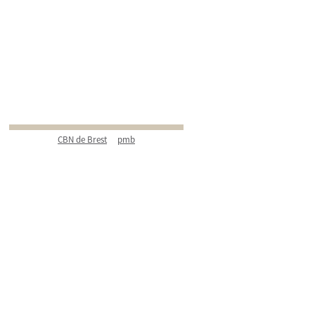
CBN de Brest
pmb