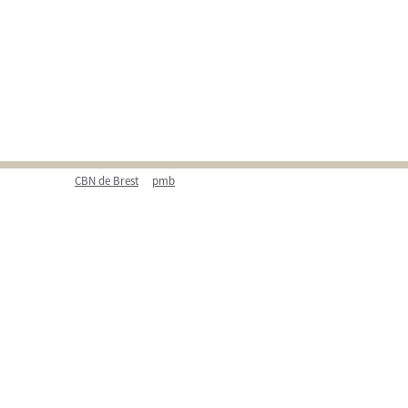
CBN de Brest
pmb