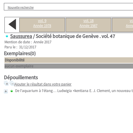
Nouvelle recherche
vol. 9
vol. 18
vo
Année 1978
Année 1987
Anné
Saussurea
/ Société botanique de Genève .
vol. 47
Mention de date : Année 2017
Paru le : 31/12/2017
Exemplaires(0)
Disponibilité
aucun exemplaire
Dépouillements
Ajouter le résultat dans votre panier
De l'aquarium à l'étang… Ludwigia ×kentiana E. J. Clement, un nouveau t