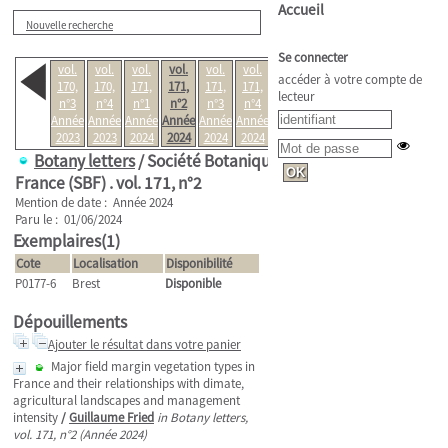
Accueil
Nouvelle recherche
Se connecter
vol.
vol.
vol.
vol.
vol.
vol.
vol.
accéder à votre compte de
170,
170,
171,
171,
171,
171,
172,
lecteur
n°3
n°4
n°1
n°2
n°3
n°4
n°1
Année
Année
Année
Année
Année
Année
Année
2023
2023
2024
2024
2024
2024
2025
Botany letters
/ Société Botanique de
France (SBF) .
vol. 171, n°2
Mention de date : Année 2024
Paru le : 01/06/2024
Exemplaires(1)
Cote
Localisation
Disponibilité
P0177-6
Brest
Disponible
Dépouillements
Ajouter le résultat dans votre panier
Major field margin vegetation types in
France and their relationships with dimate,
agricultural landscapes and management
intensity
/
Guillaume Fried
in Botany letters,
vol. 171, n°2 (Année 2024)