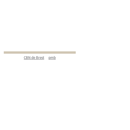
CBN de Brest
pmb