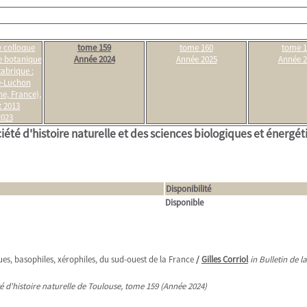
e colloque
tome 159
tome 160
tome 1
e botanique
Année 2024
Année 2025
Année 2
abrique :
e-Luchon
e, France),
et 2013
2023
iété d'histoire naturelle et des sciences biologiques et énergé
Disponibilité
Disponible
es, basophiles, xérophiles, du sud-ouest de la France
/
Gilles Corriol
in Bulletin de l
té d'histoire naturelle de Toulouse, tome 159 (Année 2024)