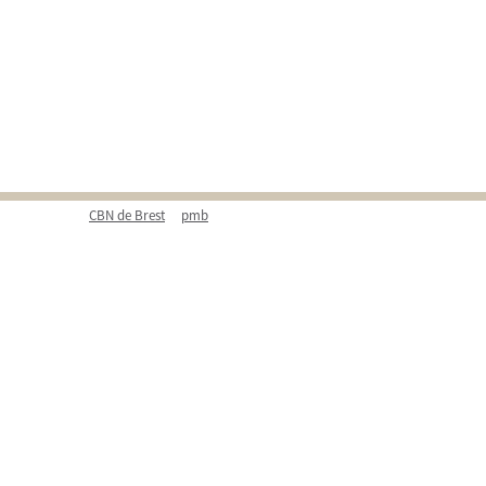
CBN de Brest
pmb