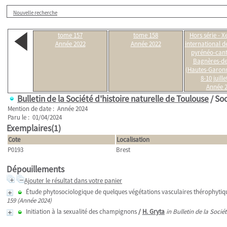
Nouvelle recherche
tome 157
tome 158
Hors série - X
Année 2022
Année 2022
international d
pyrénéo-cant
Bagnères-d
(Hautes-Garonn
8-10 juill
Année 
Bulletin de la Société d'histoire naturelle de Toulouse
/ Soc
Mention de date : Année 2024
Paru le : 01/04/2024
Exemplaires(1)
Cote
Localisation
P0193
Brest
Dépouillements
Ajouter le résultat dans votre panier
Étude phytosociologique de quelques végétations vasculaires thérophytiqu
159 (Année 2024)
Initiation à la sexualité des champignons
/
H. Gryta
in Bulletin de la Socié