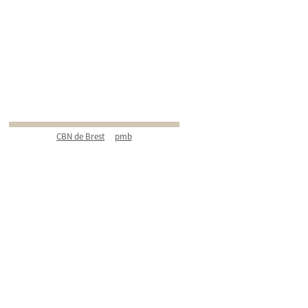
CBN de Brest
pmb