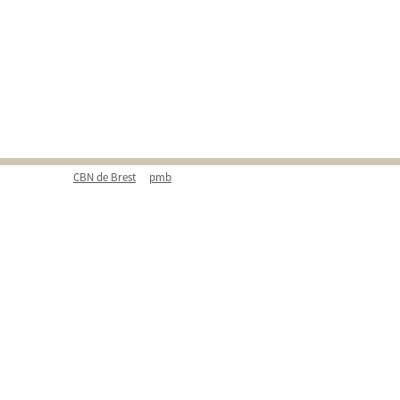
CBN de Brest
pmb