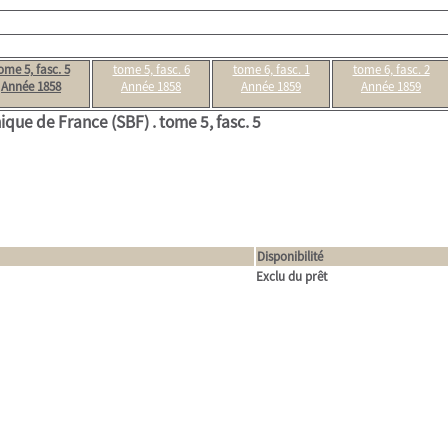
ome 5, fasc. 5
tome 5, fasc. 6
tome 6, fasc. 1
tome 6, fasc. 2
Année 1858
Année 1858
Année 1859
Année 1859
ique de France (SBF) .
tome 5, fasc. 5
Disponibilité
Exclu du prêt