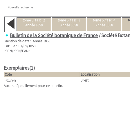
Nouvelle recherche
tome 5, fasc. 2
tome 5, fasc. 3
tome 5, fasc. 4
t
Année 1858
Année 1858
Année 1858
Bulletin de la Société botanique de France
/ Société Botan
Mention de date : Année 1858
Paru le : 01/05/1858
ISBN/ISSN/EAN :
Exemplaires(1)
Cote
Localisation
P0177-2
Brest
Aucun dépouillement pour ce bulletin.