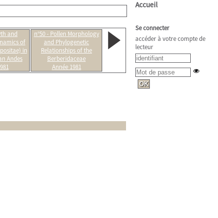
Accueil
Se connecter
wth and
n°50 - Pollen Morphology
accéder à votre compte de
namics of
and Phylogenetic
lecteur
positae) in
Relationships of the
an Andes
Berberidaceae
981
Année 1981