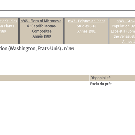
tic Studies
n°46 - Flora of Micronesia,
n°47 - Polynesian Plant
n°48 - Gro
an Plants
4 : Caprifoliaceae-
Studies 6-18
Population Dy
1980
Compositae
Année 1981
Espeletia (Com
Année 1980
the Venezuel
Année 1
tion (Washington, Etats-Unis) .
n°46
Disponibilité
Exclu du prêt