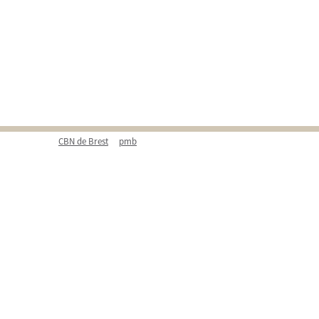
CBN de Brest
pmb