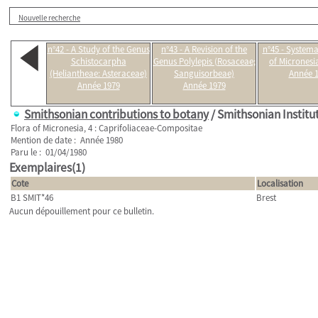
Nouvelle recherche
n°42 - A Study of the Genus
n°43 - A Revision of the
n°45 - Systema
Schistocarpha
Genus Polylepis (Rosaceae;
of Micronesi
(Heliantheae: Asteraceae)
Sanguisorbeae)
Année 
Année 1979
Année 1979
Smithsonian contributions to botany
/ Smithsonian Institu
Flora of Micronesia, 4 : Caprifoliaceae-Compositae
Mention de date : Année 1980
Paru le : 01/04/1980
Exemplaires(1)
Cote
Localisation
B1 SMIT*46
Brest
Aucun dépouillement pour ce bulletin.