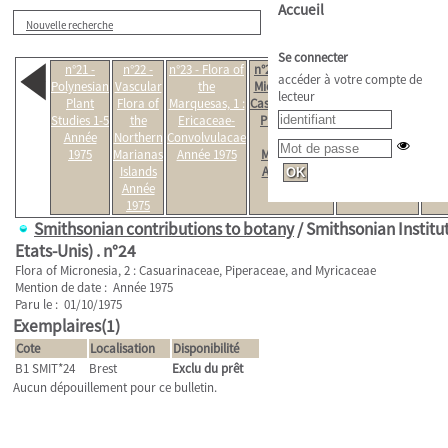
Accueil
Nouvelle recherche
Se connecter
n°21 -
n°22 -
n°23 - Flora of
n°24 - Flora of
n°25 - A
n°27
accéder à votre compte de
Polynesian
Vascular
the
Micronesia, 2 :
Revision of the
Moss
lecteur
Plant
Flora of
Marquesas, 1 :
Casuarinaceae,
Lichen Genus
J
Studies 1-5
the
Ericaceae-
Piperaceae,
Hypotrachyna
Fern
Année
Northern
Convolvulacae
and
(Parmeliaceae)
Isl
1975
Marianas
Année 1975
Myricaceae
in Tropical
An
Islands
Année 1975
America
1
Année
Année 1975
1975
Smithsonian contributions to botany
/ Smithsonian Institu
Etats-Unis) .
n°24
Flora of Micronesia, 2 : Casuarinaceae, Piperaceae, and Myricaceae
Mention de date : Année 1975
Paru le : 01/10/1975
Exemplaires(1)
Cote
Localisation
Disponibilité
B1 SMIT*24
Brest
Exclu du prêt
Aucun dépouillement pour ce bulletin.