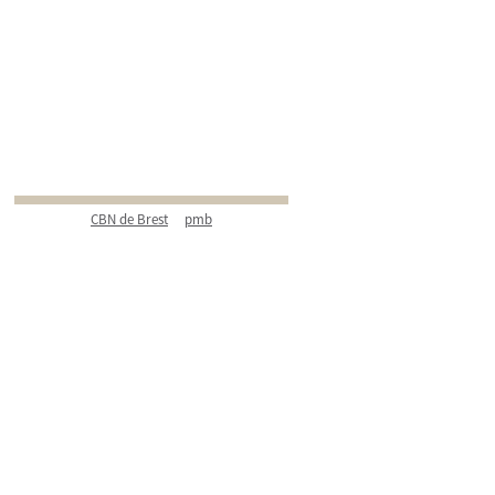
CBN de Brest
pmb