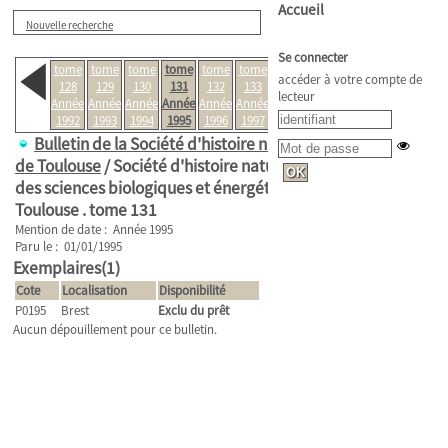
Accueil
Nouvelle recherche
Se connecter
tome
tome
tome
tome
tome
tome
tome
accéder à votre compte de
128
129
130
131
132
133
134
lecteur
Année
Année
Année
Année
Année
Année
Année
1992
1993
1994
1995
1996
1997
1998
Bulletin de la Société d'histoire naturelle
de Toulouse
/ Société d'histoire naturelle et
des sciences biologiques et énergétiques de
Toulouse .
tome 131
Mention de date : Année 1995
Paru le : 01/01/1995
Exemplaires(1)
Cote
Localisation
Disponibilité
P0195
Brest
Exclu du prêt
Aucun dépouillement pour ce bulletin.