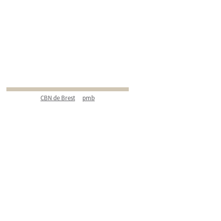
CBN de Brest
pmb