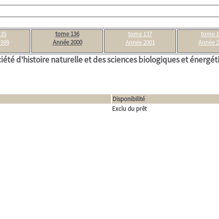
135
tome 136
tome 137
tome 1
1999
Année 2000
Année 2001
Année 2
iété d'histoire naturelle et des sciences biologiques et énergé
Disponibilité
Exclu du prêt