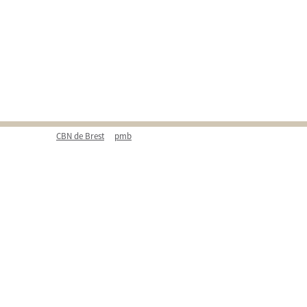
CBN de Brest
pmb