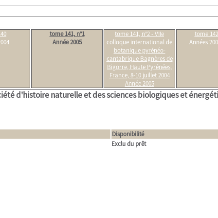
140
tome 141, n°1
tome 141, n°2 - VIIe
tome 142
2004
Année 2005
colloque international de
Années 200
botanique pyrénéo-
cantabrique Bagnères de
Bigorre, Haute Pyrénées,
France, 8-10 juillet 2004
Année 2005
iété d'histoire naturelle et des sciences biologiques et énergé
Disponibilité
Exclu du prêt