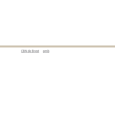
CBN de Brest
pmb