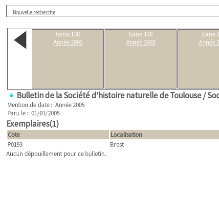
Nouvelle recherche
tome 138
tome 139
tome 
Année 2002
Année 2003
Année 
Bulletin de la Société d'histoire naturelle de Toulouse
/ Soc
Mention de date : Année 2005
Paru le : 01/01/2005
Exemplaires(1)
Cote
Localisation
P0193
Brest
Aucun dépouillement pour ce bulletin.