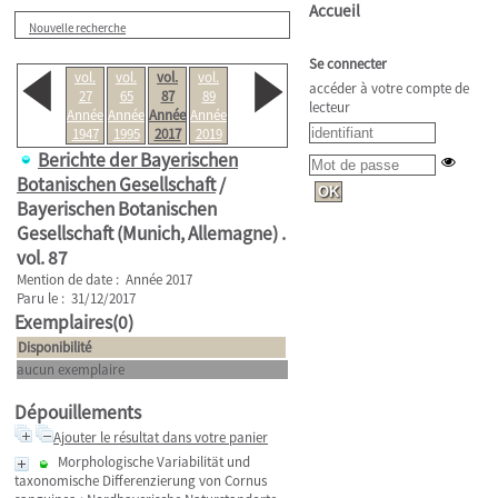
Accueil
Nouvelle recherche
Se connecter
vol.
vol.
vol.
vol.
accéder à votre compte de
27
65
87
89
lecteur
Année
Année
Année
Année
1947
1995
2017
2019
Berichte der Bayerischen
Botanischen Gesellschaft
/
Bayerischen Botanischen
Gesellschaft (Munich, Allemagne) .
vol. 87
Mention de date : Année 2017
Paru le : 31/12/2017
Exemplaires(0)
Disponibilité
aucun exemplaire
Dépouillements
Ajouter le résultat dans votre panier
Morphologische Variabilität und
taxonomische Differenzierung von Cornus