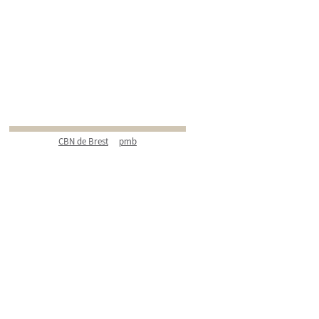
CBN de Brest
pmb