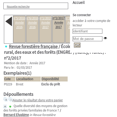
Accueil
Nouvelle recherche
Se connecter
n°5/2016
n°6/2016
n°1/2017
n°2/2017
n°3/2017
n°4-
n°6/2017
accéder à votre compte de
Année
Année
Année
Année
Année
5/2017 -
Année
lecteur
2016
2016
2017
2017
2017
Forêts
2017
anciennes
Année
2017
Revue forestière française
/ École nationale du génie
rural, des eaux et des forêts (ENGREF) (Nancy, France) .
n°2/2017
Mention de date : Année 2017
Paru le : 01/03/2017
Exemplaires(1)
Cote
Localisation
Disponibilité
P0219
Brest
Exclu du prêt
Dépouillements
Ajouter le résultat dans votre panier
Quelle diversité des moyens de gestion
des forêts privées familiales de France ?
/
Bernard Elyakime
in Revue forestière