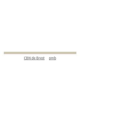
CBN de Brest
pmb