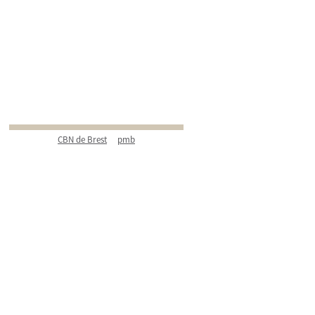
CBN de Brest
pmb