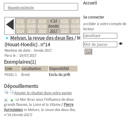
Accueil
Nouvelle recherche
Se connecter
n°11
n° 12
n°13
n°14
n°15
n°16
n°17
accéder à votre compte de
Année
Année
Année
Année
Année
Année
Année
lecteur
2014
2015
2016
2017
2018
2019
2020
Melvan, la revue des deux îles
/ Melvan
(Houat-Hoedic) .
n°14
Mention de date : Année 2017
Paru le : 19/07/2017
Exemplaires(1)
Cote
Localisation
Disponibilité
P0181-1
Brest
Exclu du prêt
Dépouillements
Ajouter le résultat dans votre panier
Le Mor Braz sous l'influence de deux
grands fleuves, la Loire et la Vilaine
/
Pierre
Aurousseau
in Melvan, la revue des deux îles,
n°14 (Année 2017)