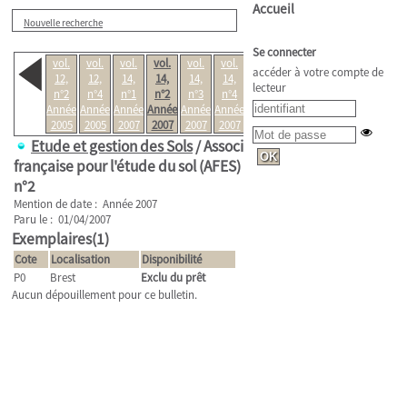
Accueil
Nouvelle recherche
Se connecter
vol.
vol.
vol.
vol.
vol.
vol.
vol.
accéder à votre compte de
12,
12,
14,
14,
14,
14,
15,
lecteur
n°2
n°4
n°1
n°2
n°3
n°4
n°1
Année
Année
Année
Année
Année
Année
Année
2005
2005
2007
2007
2007
2007
2008
Etude et gestion des Sols
/ Association
française pour l'étude du sol (AFES) .
vol. 14,
n°2
Mention de date : Année 2007
Paru le : 01/04/2007
Exemplaires(1)
Cote
Localisation
Disponibilité
P0
Brest
Exclu du prêt
Aucun dépouillement pour ce bulletin.