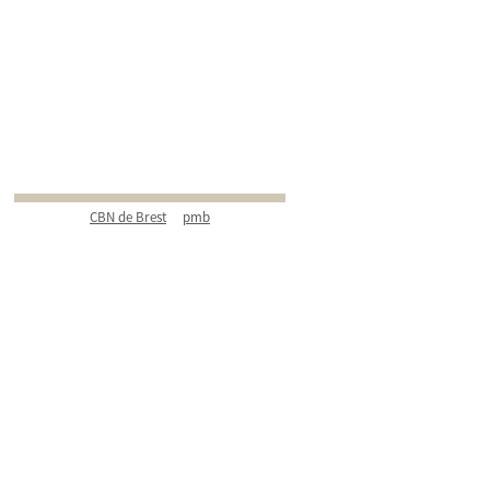
CBN de Brest
pmb