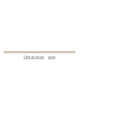
CBN de Brest
pmb