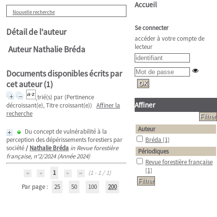
Accueil
Nouvelle recherche
Se connecter
Détail de l'auteur
accéder à votre compte de
lecteur
Auteur Nathalie Bréda
Documents disponibles écrits par
cet auteur (
1
)
trié(s) par
(Pertinence
Affiner
décroissant(e), Titre croissant(e))
Affiner la
recherche
Auteur
Du concept de vulnérabilité à la
perception des dépérissements forestiers par
Bréda
[1]
société
/
Nathalie Bréda
in Revue forestière
Périodiques
française, n°2/2024 (Année 2024)
Revue forestière française
[1]
1
(1 - 1 / 1)
Par page :
25
50
100
200