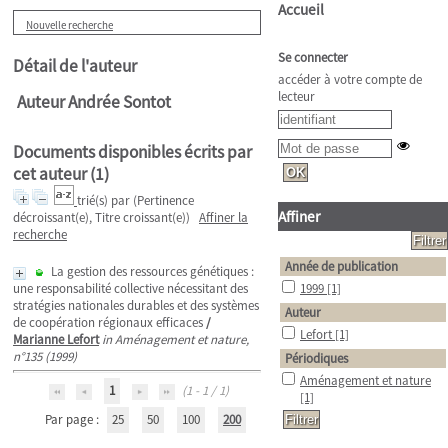
Accueil
Nouvelle recherche
Se connecter
Détail de l'auteur
accéder à votre compte de
lecteur
Auteur Andrée Sontot
Documents disponibles écrits par
cet auteur (
1
)
trié(s) par
(Pertinence
Affiner
décroissant(e), Titre croissant(e))
Affiner la
recherche
Année de publication
La gestion des ressources génétiques :
une responsabilité collective nécessitant des
1999
[1]
stratégies nationales durables et des systèmes
Auteur
de coopération régionaux efficaces
/
Lefort
[1]
Marianne Lefort
in Aménagement et nature,
n°135 (1999)
Périodiques
Aménagement et nature
1
(1 - 1 / 1)
[1]
Par page :
25
50
100
200