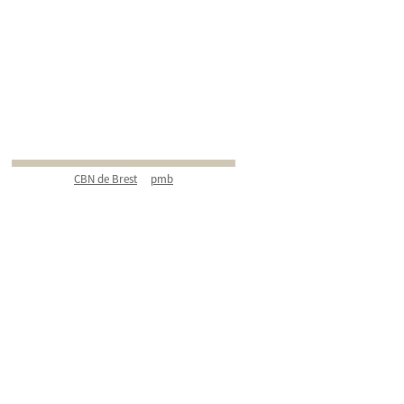
CBN de Brest
pmb