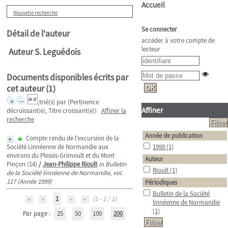
Accueil
Nouvelle recherche
Se connecter
Détail de l'auteur
accéder à votre compte de
lecteur
Auteur S. Leguédois
Documents disponibles écrits par
cet auteur (
1
)
trié(s) par
(Pertinence
Affiner
décroissant(e), Titre croissant(e))
Affiner la
recherche
Année de publication
Compte rendu de l'excursion de la
Société Linnéenne de Normandie aux
1999
[1]
environs du Plessis-Grimoult et du Mont
Auteur
Pinçon (14)
/
Jean-Philippe Rioult
in Bulletin
Rioult
[1]
de la Société linnéenne de Normandie, vol.
117 (Année 1999)
Périodiques
Bulletin de la Société
1
(1 - 1 / 1)
linnéenne de Normandie
[1]
Par page :
25
50
100
200