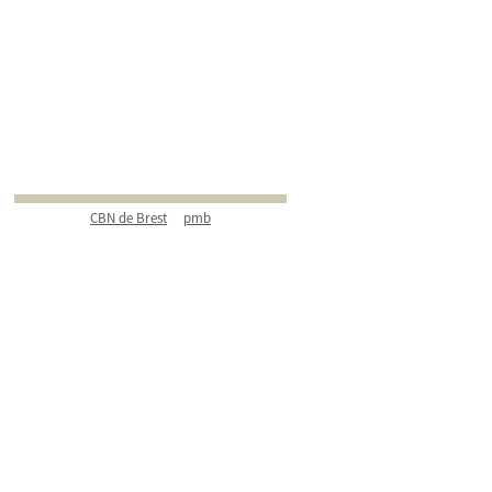
CBN de Brest
pmb