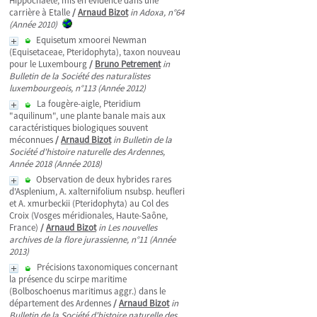
Hippochaete, mis en évidence dans une
carrière à Etalle
/
Arnaud Bizot
in Adoxa, n°64
(Année 2010)
Equisetum xmoorei Newman
(Equisetaceae, Pteridophyta), taxon nouveau
pour le Luxembourg
/
Bruno Petrement
in
Bulletin de la Société des naturalistes
luxembourgeois, n°113 (Année 2012)
La fougère-aigle, Pteridium
"aquilinum", une plante banale mais aux
caractéristiques biologiques souvent
méconnues
/
Arnaud Bizot
in Bulletin de la
Société d'histoire naturelle des Ardennes,
Année 2018 (Année 2018)
Observation de deux hybrides rares
d'Asplenium, A. xalternifolium nsubsp. heufleri
et A. xmurbeckii (Pteridophyta) au Col des
Croix (Vosges méridionales, Haute-Saône,
France)
/
Arnaud Bizot
in Les nouvelles
archives de la flore jurassienne, n°11 (Année
2013)
Précisions taxonomiques concernant
la présence du scirpe maritime
(Bolboschoenus maritimus aggr.) dans le
département des Ardennes
/
Arnaud Bizot
in
Bulletin de la Société d'histoire naturelle des