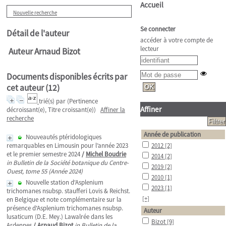
Accueil
Nouvelle recherche
Se connecter
Détail de l'auteur
accéder à votre compte de
lecteur
Auteur Arnaud Bizot
Documents disponibles écrits par
cet auteur (
12
)
trié(s) par
(Pertinence
Affiner
décroissant(e), Titre croissant(e))
Affiner la
recherche
Année de publication
Nouveautés ptéridologiques
remarquables en Limousin pour l’année 2023
2012
[2]
et le premier semestre 2024
/
Michel Boudrie
2014
[2]
in Bulletin de la Société botanique du Centre-
2019
[2]
Ouest, tome 55 (Année 2024)
2010
[1]
Nouvelle station d'Asplenium
2023
[1]
trichomanes nsubsp. staufferi Lovis & Reichst.
[+]
en Belgique et note complémentaire sur la
présence d'Asplenium trichomanes nsubsp.
Auteur
lusaticum (D.E. Mey.) Lawalrée dans les
Bizot
[9]
Ardennes
/
Arnaud Bizot
in Bulletin de la