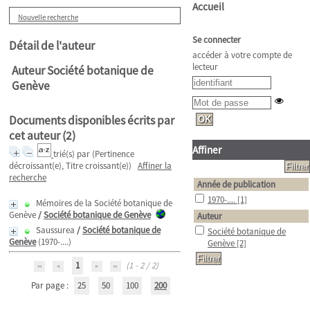
Accueil
Nouvelle recherche
Se connecter
Détail de l'auteur
accéder à votre compte de
lecteur
Auteur Société botanique de
Genève
Documents disponibles écrits par
cet auteur (
2
)
Affiner
trié(s) par
(Pertinence
décroissant(e), Titre croissant(e))
Affiner la
recherche
Année de publication
1970-....
[1]
Mémoires de la Société botanique de
Genève
/
Société botanique de Genève
Auteur
Saussurea
/
Société botanique de
Société botanique de
Genève
(1970-....)
Genève
[2]
1
(1 - 2 / 2)
Par page :
25
50
100
200