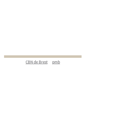
CBN de Brest
pmb