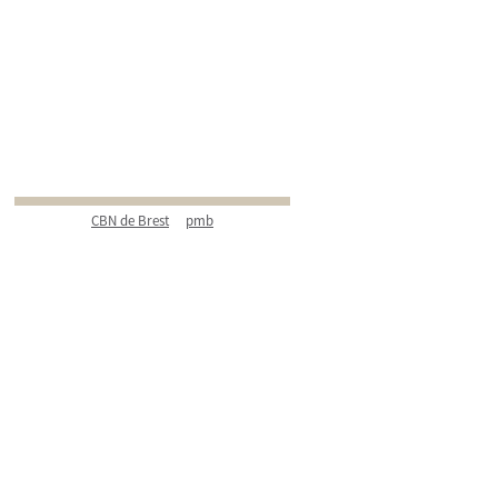
CBN de Brest
pmb