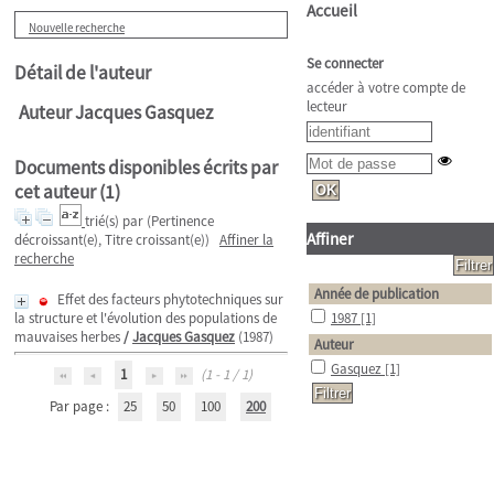
Accueil
Nouvelle recherche
Se connecter
Détail de l'auteur
accéder à votre compte de
lecteur
Auteur Jacques Gasquez
Documents disponibles écrits par
cet auteur (
1
)
trié(s) par
(Pertinence
Affiner
décroissant(e), Titre croissant(e))
Affiner la
recherche
Année de publication
Effet des facteurs phytotechniques sur
la structure et l'évolution des populations de
1987
[1]
mauvaises herbes
/
Jacques Gasquez
(1987)
Auteur
Gasquez
[1]
1
(1 - 1 / 1)
Par page :
25
50
100
200