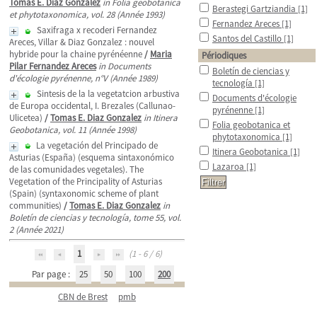
Tomas E. Diaz Gonzalez
in Folia geobotanica
Berastegi Gartziandia
[1]
et phytotaxonomica, vol. 28 (Année 1993)
Fernandez Areces
[1]
Saxifraga x recoderi Fernandez
Santos del Castillo
[1]
Areces, Villar & Diaz Gonzalez : nouvel
hybride pour la chaine pyrénéenne
/
Maria
Périodiques
Pilar Fernandez Areces
in Documents
Boletín de ciencias y
d'écologie pyrénenne, n°V (Année 1989)
tecnología
[1]
Sintesis de la la vegetatcion arbustiva
Documents d'écologie
de Europa occidental, I. Brezales (Callunao-
pyrénenne
[1]
Ulicetea)
/
Tomas E. Diaz Gonzalez
in Itinera
Folia geobotanica et
Geobotanica, vol. 11 (Année 1998)
phytotaxonomica
[1]
La vegetación del Principado de
Itinera Geobotanica
[1]
Asturias (España) (esquema sintaxonómico
Lazaroa
[1]
de las comunidades vegetales). The
Vegetation of the Principality of Asturias
(Spain) (syntaxonomic scheme of plant
communities)
/
Tomas E. Diaz Gonzalez
in
Boletín de ciencias y tecnología, tome 55, vol.
2 (Année 2021)
1
(1 - 6 / 6)
Par page :
25
50
100
200
CBN de Brest
pmb