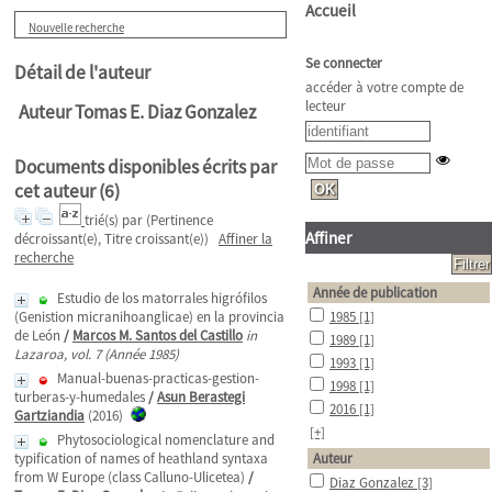
Accueil
Nouvelle recherche
Se connecter
Détail de l'auteur
accéder à votre compte de
lecteur
Auteur Tomas E. Diaz Gonzalez
Documents disponibles écrits par
cet auteur (
6
)
trié(s) par
(Pertinence
Affiner
décroissant(e), Titre croissant(e))
Affiner la
recherche
Année de publication
Estudio de los matorrales higrófilos
(Genistion micranihoanglicae) en la provincia
1985
[1]
de León
/
Marcos M. Santos del Castillo
in
1989
[1]
Lazaroa, vol. 7 (Année 1985)
1993
[1]
Manual-buenas-practicas-gestion-
1998
[1]
turberas-y-humedales
/
Asun Berastegi
2016
[1]
Gartziandia
(2016)
[+]
Phytosociological nomenclature and
typification of names of heathland syntaxa
Auteur
from W Europe (class Calluno-Ulicetea)
/
Diaz Gonzalez
[3]