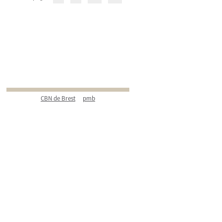
CBN de Brest
pmb