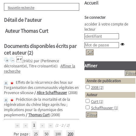
Accueil
Nouvelle recherche
Se connecter
Détail de l'auteur
accéder à votre compte de
lecteur
Auteur Thomas Curt
Documents disponibles écrits par
cet auteur (
2
)
trié(s) par
(Pertinence
Affiner
décroissant(e), Titre croissant(e))
Affiner la
recherche
Année de publication
Effets de la récurrence des feux sur
l'organisation des communautés végétales en
2008
[2]
Provence siliceuse
/
Alice Schaffhauser
(2008)
Auteur
Prédiction de la mortalité et de la
Curt
[1]
régénération du chêne liège après feu ;
Schaffhauser
[1]
implications pour la dynamique des
peuplements
/
Thomas Curt
(2008)
1
(1 - 2 / 2)
Par page :
25
50
100
200