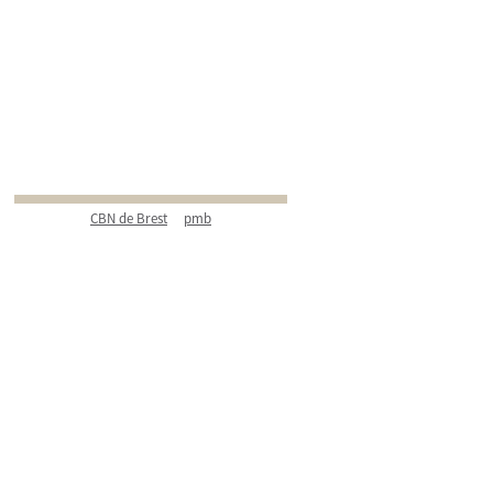
CBN de Brest
pmb