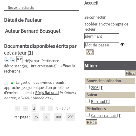
Accueil
Nouvelle recherche
Se connecter
Détail de l'auteur
accéder à votre compte de
lecteur
Auteur Bernard Bousquet
Documents disponibles écrits par
cet auteur (
1
)
trié(s) par
(Pertinence
Affiner
décroissant(e), Titre croissant(e))
Affiner la
recherche
Année de publication
La gestion des rivières à seuils :
approche géographique d'un problème
2008
[1]
d'environnement
/
Régis Barraud
in Cahiers
Auteur
nantais, n°2008-1 (Année 2008)
Barraud
[1]
1
(1 - 1 / 1)
Périodiques
Cahiers nantais
[1]
Par page :
25
50
100
200