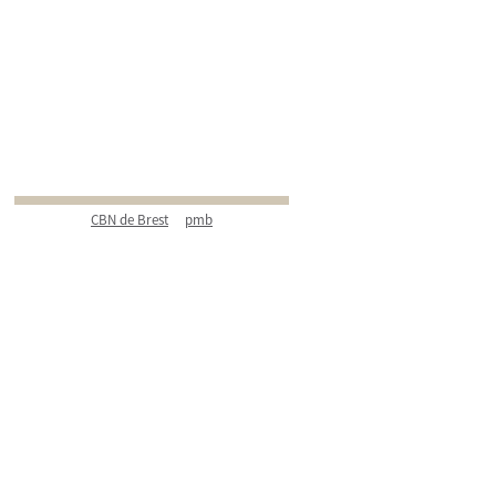
CBN de Brest
pmb