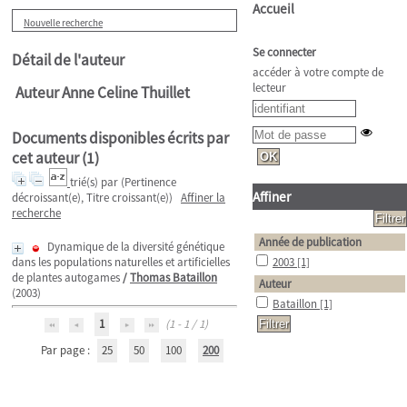
Accueil
Nouvelle recherche
Se connecter
Détail de l'auteur
accéder à votre compte de
lecteur
Auteur Anne Celine Thuillet
Documents disponibles écrits par
cet auteur (
1
)
trié(s) par
(Pertinence
Affiner
décroissant(e), Titre croissant(e))
Affiner la
recherche
Année de publication
Dynamique de la diversité génétique
dans les populations naturelles et artificielles
2003
[1]
de plantes autogames
/
Thomas Bataillon
Auteur
(2003)
Bataillon
[1]
1
(1 - 1 / 1)
Par page :
25
50
100
200