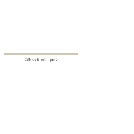
CBN de Brest
pmb