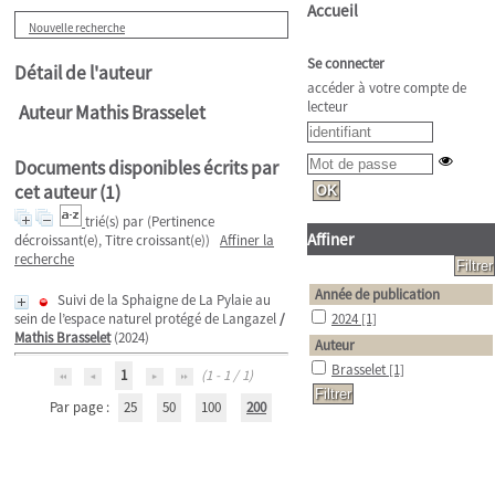
Accueil
Nouvelle recherche
Se connecter
Détail de l'auteur
accéder à votre compte de
lecteur
Auteur Mathis Brasselet
Documents disponibles écrits par
cet auteur (
1
)
trié(s) par
(Pertinence
Affiner
décroissant(e), Titre croissant(e))
Affiner la
recherche
Année de publication
Suivi de la Sphaigne de La Pylaie au
sein de l’espace naturel protégé de Langazel
/
2024
[1]
Mathis Brasselet
(2024)
Auteur
Brasselet
[1]
1
(1 - 1 / 1)
Par page :
25
50
100
200