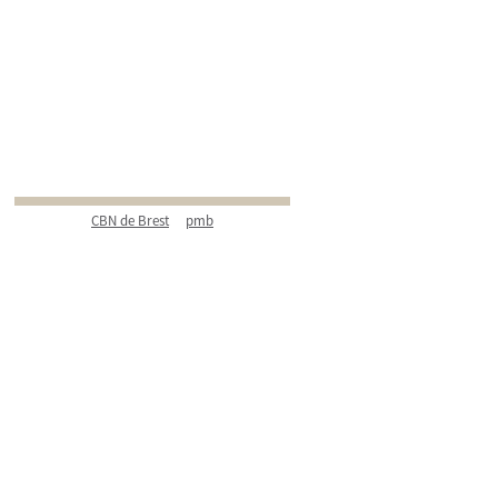
CBN de Brest
pmb