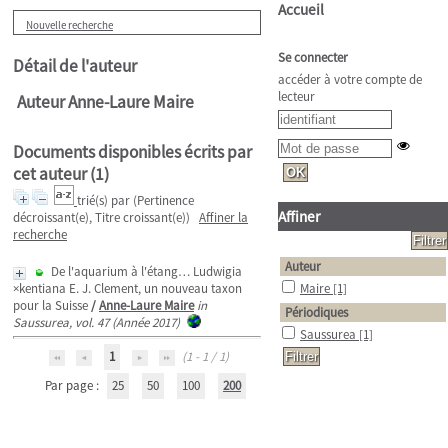
Accueil
Nouvelle recherche
Se connecter
Détail de l'auteur
accéder à votre compte de
lecteur
Auteur Anne-Laure Maire
Documents disponibles écrits par
cet auteur (
1
)
trié(s) par
(Pertinence
Affiner
décroissant(e), Titre croissant(e))
Affiner la
recherche
Auteur
De l'aquarium à l'étang… Ludwigia
×kentiana E. J. Clement, un nouveau taxon
Maire
[1]
pour la Suisse
/
Anne-Laure Maire
in
Périodiques
Saussurea, vol. 47 (Année 2017)
Saussurea
[1]
1
(1 - 1 / 1)
Par page :
25
50
100
200