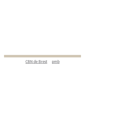
CBN de Brest
pmb