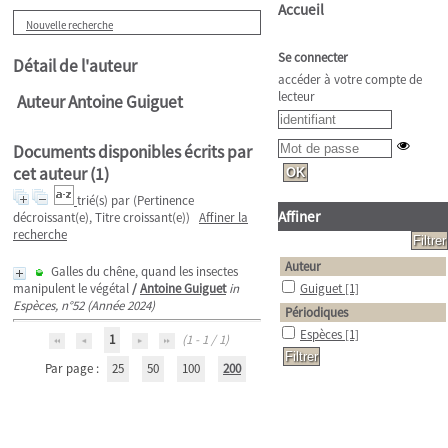
Accueil
Nouvelle recherche
Se connecter
Détail de l'auteur
accéder à votre compte de
lecteur
Auteur Antoine Guiguet
Documents disponibles écrits par
cet auteur (
1
)
trié(s) par
(Pertinence
Affiner
décroissant(e), Titre croissant(e))
Affiner la
recherche
Auteur
Galles du chêne, quand les insectes
manipulent le végétal
/
Antoine Guiguet
in
Guiguet
[1]
Espèces, n°52 (Année 2024)
Périodiques
Espèces
[1]
1
(1 - 1 / 1)
Par page :
25
50
100
200