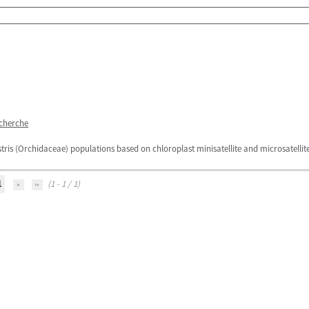
echerche
ris (Orchidaceae) populations based on chloroplast minisatellite and microsatellite
1
(1 - 1 / 1)