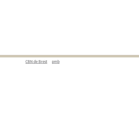
CBN de Brest
pmb