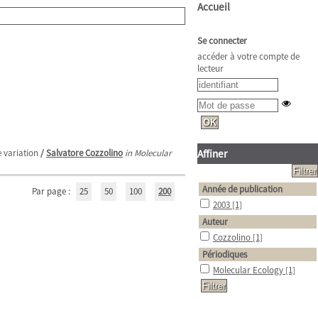
Accueil
Se connecter
accéder à votre compte de
lecteur
 variation
/
Salvatore Cozzolino
in Molecular
Affiner
Année de publication
Par page :
25
50
100
200
2003
[1]
Auteur
Cozzolino
[1]
Périodiques
Molecular Ecology
[1]