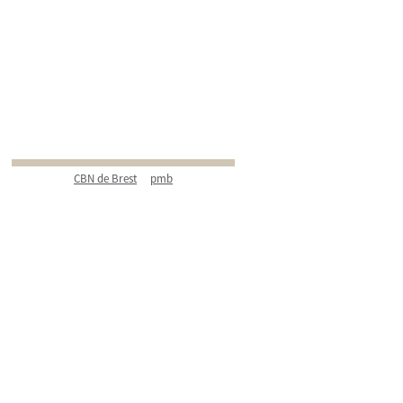
CBN de Brest
pmb