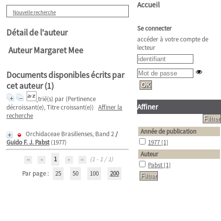
Accueil
Nouvelle recherche
Se connecter
Détail de l'auteur
accéder à votre compte de
lecteur
Auteur Margaret Mee
Documents disponibles écrits par
cet auteur (
1
)
trié(s) par
(Pertinence
Affiner
décroissant(e), Titre croissant(e))
Affiner la
recherche
Année de publication
Orchidaceae Brasilienses, Band 2
/
Guido F. J. Pabst
(1977)
1977
[1]
Auteur
1
(1 - 1 / 1)
Pabst
[1]
Par page :
25
50
100
200