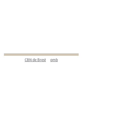
CBN de Brest
pmb