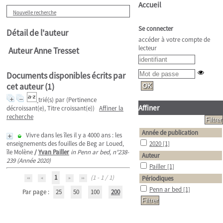
Accueil
Nouvelle recherche
Se connecter
Détail de l'auteur
accéder à votre compte de
lecteur
Auteur Anne Tresset
Documents disponibles écrits par
cet auteur (
1
)
trié(s) par
(Pertinence
Affiner
décroissant(e), Titre croissant(e))
Affiner la
recherche
Année de publication
Vivre dans les îles il y a 4000 ans : les
enseignements des fouilles de Beg ar Loued,
2020
[1]
île Molène
/
Yvan Pailler
in Penn ar bed, n°238-
Auteur
239 (Année 2020)
Pailler
[1]
1
(1 - 1 / 1)
Périodiques
Penn ar bed
[1]
Par page :
25
50
100
200