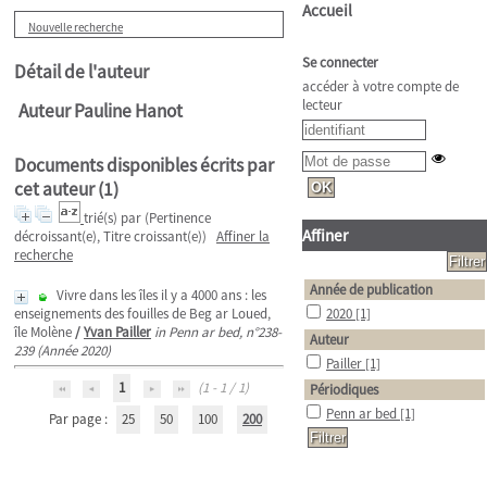
Accueil
Nouvelle recherche
Se connecter
Détail de l'auteur
accéder à votre compte de
lecteur
Auteur Pauline Hanot
Documents disponibles écrits par
cet auteur (
1
)
trié(s) par
(Pertinence
Affiner
décroissant(e), Titre croissant(e))
Affiner la
recherche
Année de publication
Vivre dans les îles il y a 4000 ans : les
enseignements des fouilles de Beg ar Loued,
2020
[1]
île Molène
/
Yvan Pailler
in Penn ar bed, n°238-
Auteur
239 (Année 2020)
Pailler
[1]
1
(1 - 1 / 1)
Périodiques
Penn ar bed
[1]
Par page :
25
50
100
200