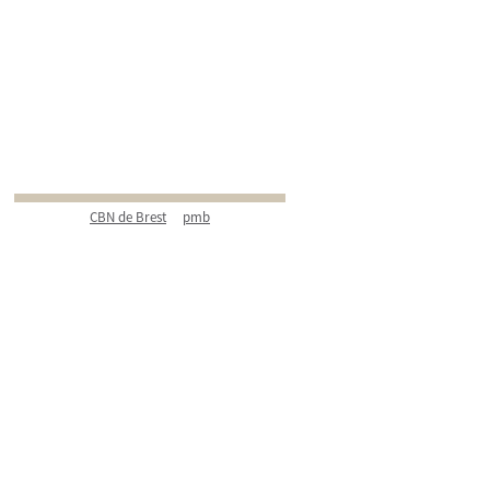
CBN de Brest
pmb